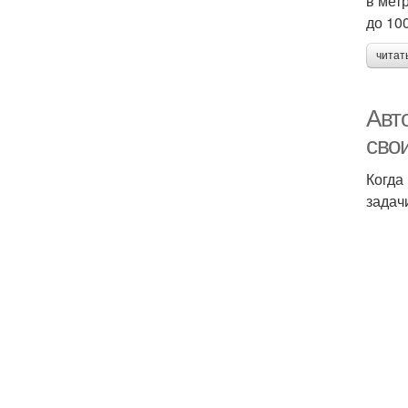
в мет
до 10
читат
Авт
сво
Когда
задач