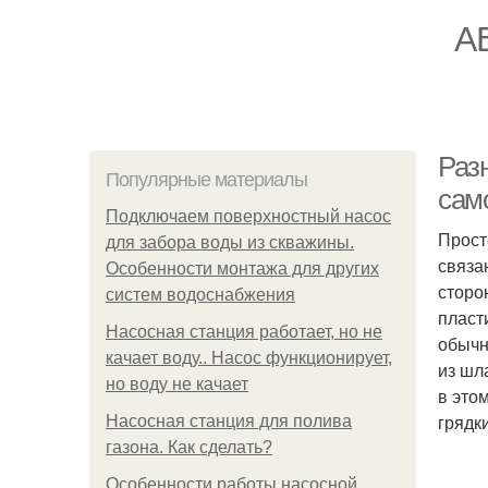
А
Раз
Популярные материалы
сам
Подключаем поверхностный насос
Прост
для забора воды из скважины.
связа
Особенности монтажа для других
сторо
систем водоснабжения
пласт
Насосная станция работает, но не
обычн
качает воду.. Насос функционирует,
из шл
но воду не качает
в это
грядк
Насосная станция для полива
газона. Как сделать?
Особенности работы насосной