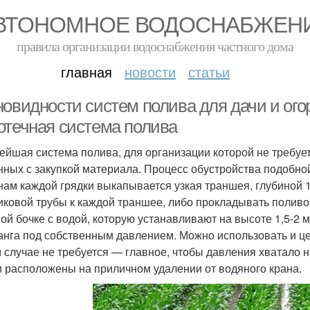
ВТОНОМНОЕ ВОДОСНАБЖЕН
правила организации водоснабжения частного дома
главная
новости
статьи
новидности систем полива для дачи и ого
отечная система полива
ейшая система полива, для организации которой не требует
нных с закупкой материала. Процесс обустройства подобной
нам каждой грядки выкапывается узкая траншея, глубиной 
иковой трубы к каждой траншее, либо прокладывать поливо
ой бочке с водой, которую устанавливают на высоте 1,5-2 
анга под собственным давлением. Можно использовать и ц
м случае не требуется — главное, чтобы давления хватало н
и расположены на приличном удалении от водяного крана.