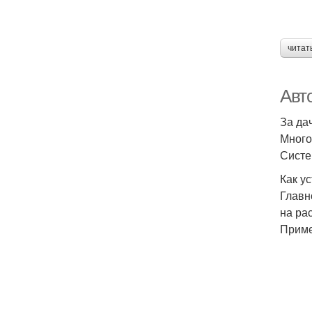
читат
Авт
За да
Много
Систе
Как у
Главн
на ра
Приме