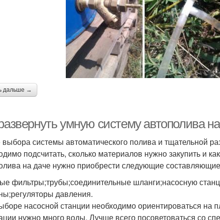
ь дальше →
 развернуть умную систему автополива на
 выбора системы автоматического полива и тщательной раз
одимо подсчитать, сколько материалов нужно закупить и ка
олива на даче нужно приобрести следующие составляющие
ые фильтры;трубы;соединительные шланги;насосную стан
ны;регуляторы давления.
ыборе насосной станции необходимо ориентироваться на п
ации нужно много воды. Лучше всего посоветоваться со сп