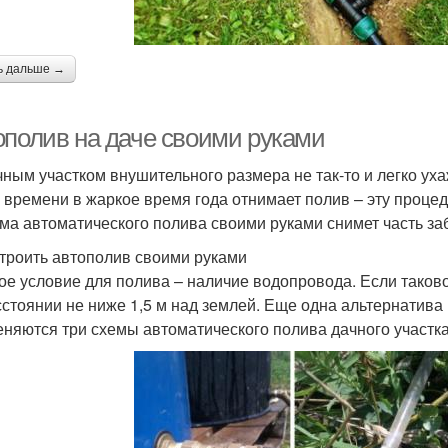
ь дальше →
ополив на даче своими руками
чным участком внушительного размера не так-то и легко уха
 времени в жаркое время года отнимает полив – эту проце
ма автоматического полива своими руками снимет часть заб
строить автополив своими руками
ое условие для полива – наличие водопровода. Если таков
сстоянии не ниже 1,5 м над землей. Еще одна альтернатив
няются три схемы автоматического полива дачного участка