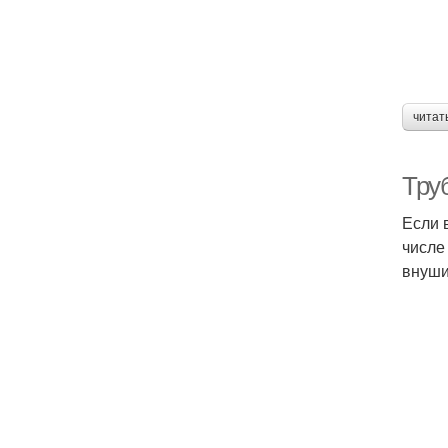
читат
Тру
Если 
числе
внуши