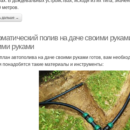
рах. В дождевальных устройствах, исходя из их типа, значен
0 метров.
ь дальше →
оматический полив на даче своими рукам
ими руками
 план автополива на даче своими руками готов, вам необхо
и понадобятся такие материалы и инструменты: