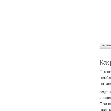
читат
Как
После
необх
автоп
водян
клапа
При в
плант